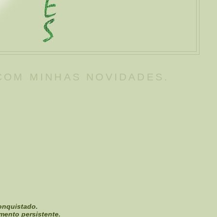
 COM MINHAS NOVIDADES.
onquistado.
mento persistente.