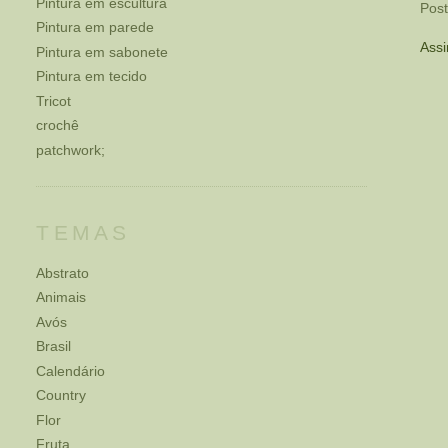
Pintura em escultura
Pos
Pintura em parede
Assi
Pintura em sabonete
Pintura em tecido
Tricot
crochê
patchwork;
TEMAS
Abstrato
Animais
Avós
Brasil
Calendário
Country
Flor
Fruta