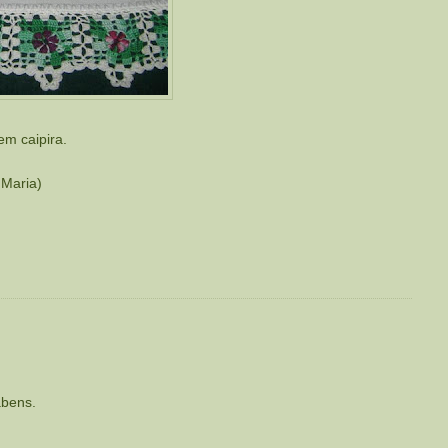
em caipira.
 Maria)
abens.